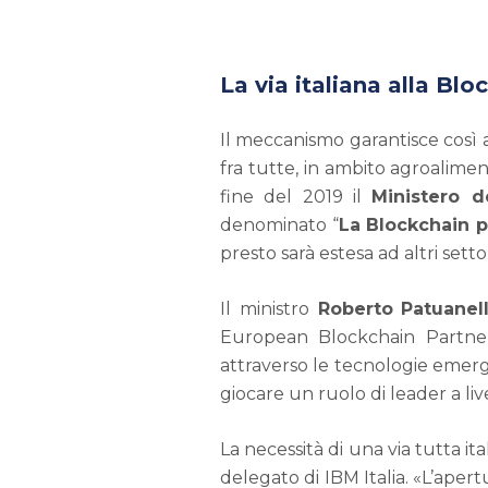
La via italiana alla Blo
Il meccanismo garantisce così a
fra tutte, in ambito agroalim
fine del 2019 il
Ministero d
denominato “
La Blockchain pe
presto sarà estesa ad altri sett
Il ministro
Roberto
Patuanell
European Blockchain Partnersh
attraverso le tecnologie emerg
giocare un ruolo di leader a liv
La necessità di una via tutta i
delegato di IBM Italia. «L’aper