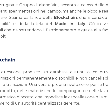
rugina e Gruppo Italiano Vini, accanto a colossi della
anti sperimentazioni nel campo, ma anche le piccole real
dare. Stiamo parlando della
Blockchain
, che si candida
abilità e della tutela del
Made in Italy
. Ciò in vi
ali che ne sottendono il funzionamento e grazie alla fac
olti.
kchain
n questione produce un database distribuito, collet
formazioni permanentemente disponibili e non cancellabil
e le transazioni. Una vera e propria rivoluzione per la tr
 prodotto, delle materie che lo compongono e delle lavo
ormatico bloccato, che impedisce la cancellazione o la m
a meno di un’autorità centralizzata gerente.