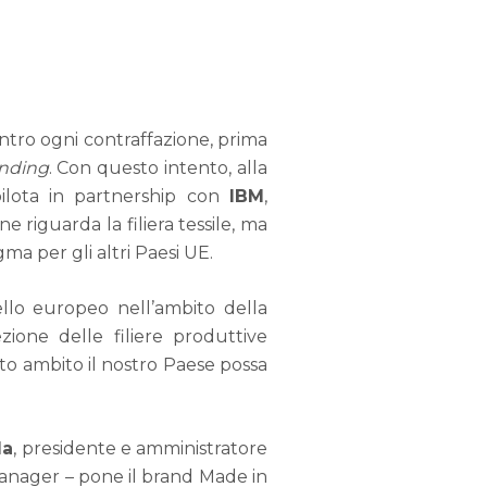
ontro ogni contraffazione, prima
unding
. Con questo intento, alla
ilota in partnership con
IBM
,
e riguarda la filiera tessile, ma
ma per gli altri Paesi UE.
ivello europeo nell’ambito della
zione delle filiere produttive
to ambito il nostro Paese possa
da
, presidente e amministratore
 manager – pone il brand Made in