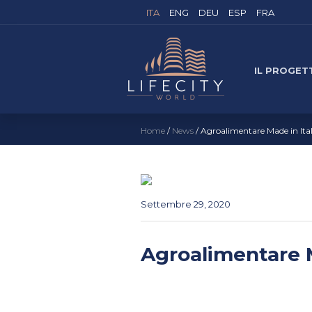
ITA
ENG
DEU
ESP
FRA
IL PROGET
Home
/
News
/
Agroalimentare Made in Italy
Settembre 29
, 2020
Agroalimentare Ma