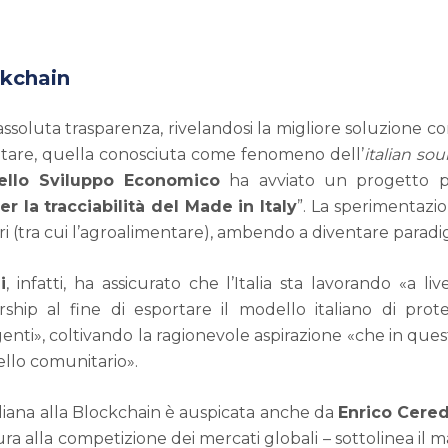
ckchain
ssoluta trasparenza, rivelandosi la migliore soluzione c
entare, quella conosciuta come fenomeno dell’
italian so
ello Sviluppo Economico
ha avviato un progetto p
r la tracciabilità del Made in Italy
”. La sperimentazion
ori (tra cui l’agroalimentare), ambendo a diventare paradig
i
, infatti, ha assicurato che l’Italia sta lavorando «a l
ip al fine di esportare il modello italiano di prote
enti», coltivando la ragionevole aspirazione «che in ques
ello comunitario».
taliana alla Blockchain è auspicata anche da
Enrico Cere
tura alla competizione dei mercati globali – sottolinea il