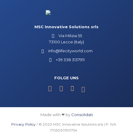
MSC Innovative Solutions srls
Via Milizia 55
73100 Lecce (Italy)
info@lifecityworld.com
+39 338 3137911
FOLGE UNS
Made with ❤ by
Consolidati
Privacy Policy
/ © 2020 MSC Innovative Solutions srls | P. IVA
IT05030190754