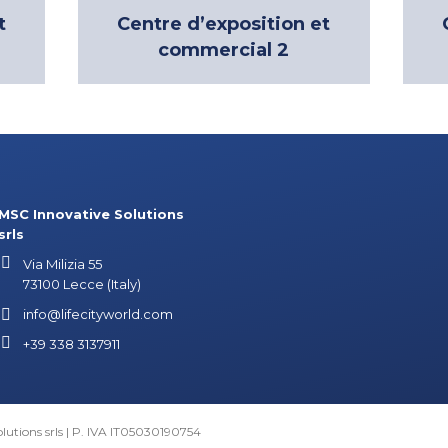
t
Centre d’exposition et
commercial 2
MSC Innovative Solutions
srls
Via Milizia 55
73100 Lecce (Italy)
info@lifecityworld.com
+39 338 3137911
utions srls | P. IVA IT05030190754