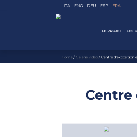
ITA
ENG
DEU
ESP
FRA
LE PROJET
LES 
Home
/
Galerie vidéo
/
Centre d’exposition
Centre 