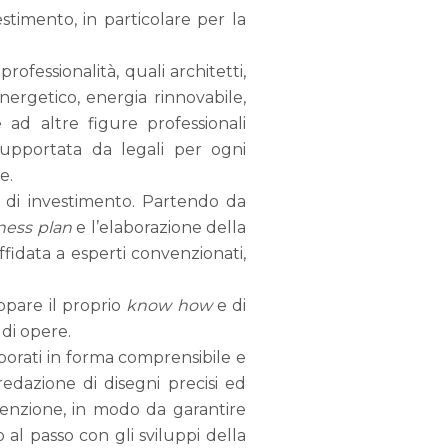
estimento, in particolare per la
ofessionalità, quali architetti,
energetico, energia rinnovabile,
e ad altre figure professionali
supportata da legali per ogni
e.
o di investimento. Partendo da
ness plan
e l’elaborazione della
ffidata a esperti convenzionati,
ppare il proprio
know how
e di
 di opere.
aborati in forma comprensibile e
edazione di disegni precisi ed
ttenzione, in modo da garantire
o al passo con gli sviluppi della