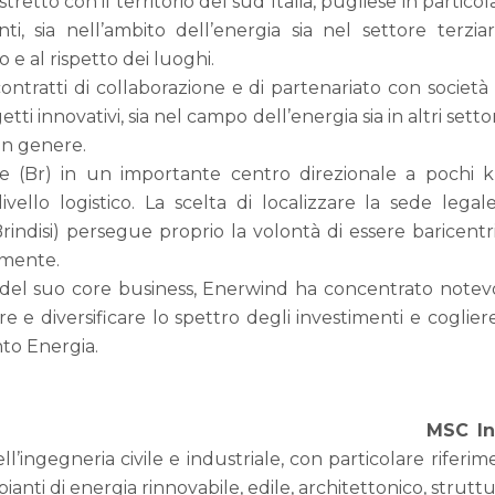
tretto con il territorio del sud Italia, pugliese in particol
enti, sia nell’ambito dell’energia sia nel settore ter
o e al rispetto dei luoghi.
contratti di collaborazione e di partenariato con società i
ti innovativi, sia nel campo dell’energia sia in altri sett
o in genere.
 (Br) in un importante centro direzionale a pochi k
vello logistico. La scelta di localizzare la sede lega
Brindisi) persegue proprio la volontà di essere baricentri
amente.
el suo core business, Enerwind ha concentrato notevoli
 e diversificare lo spettro degli investimenti e coglier
nto Energia.
MSC In
ll’ingegneria civile e industriale, con particolare riferi
anti di energia rinnovabile, edile, architettonico, struttu