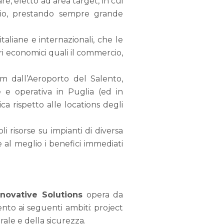
are, eletto ad area target, in cui
ziario, prestando sempre grande
taliane e internazionali, che le
ori economici quali il commercio,
m dall’Aeroporto del Salento,
le e operativa in Puglia (ed in
ca rispetto alle locations degli
 risorse su impianti di diversa
e al meglio i benefici immediati
novative Solutions
opera da
mento ai seguenti ambiti: project
rale e della sicurezza.