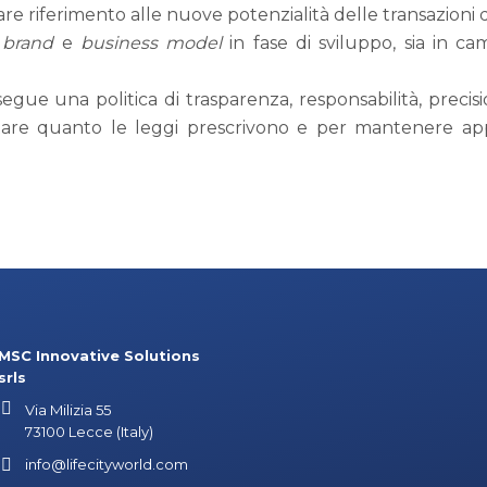
re riferimento alle nuove potenzialità delle transazioni di
i
brand
e
business model
in fase di sviluppo, sia in c
gue una politica di trasparenza, responsabilità, precisi
ettare quanto le leggi prescrivono e per mantenere app
MSC Innovative Solutions
srls
Via Milizia 55
73100 Lecce (Italy)
info@lifecityworld.com