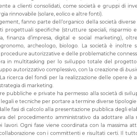
ente a clienti consolidati, come società e gruppi di inv
gia rinnovabile (solare, eolico e altre fonti).
ement, fanno parte dell’organico della società diverse pr
i progettuali specifiche (strutture speciali, risparmio 
, finanza d’impresa, digital e social marketing), oltr
 agronomo, archeologo, biologo. La società è inoltre 
 procedure autorizzative e delle problematiche conness
a in multitasking per lo sviluppo totale del progett
luppo autorizzativo complessivo, con la creazione di
busi
 La ricerca del fondi per la realizzazione delle opere è a
strategia di marketing.
ere pubbliche e private ha permesso alla società di svilu
legali e tecniche per portare a termine diverse tipologie
 dalle fasi di calcolo alla presentazione pubblica degli el
iara del procedimento amministrativo da adottare alla r
 dei lavori. Ogni fase viene coordinata con la massima a
collaborazione con i committenti e risultati certi. Il tutt