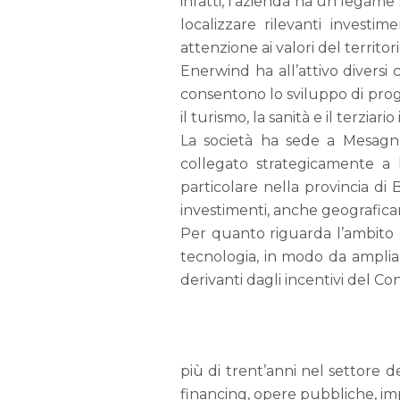
infatti, l’azienda ha un legame s
localizzare rilevanti investim
attenzione ai valori del territori
Enerwind ha all’attivo diversi 
consentono lo sviluppo di proget
il turismo, la sanità e il terziari
La società ha sede a Mesagne
collegato strategicamente a li
particolare nella provincia di 
investimenti, anche geografic
Per quanto riguarda l’ambito d
tecnologia, in modo da ampliare
derivanti dagli incentivi del Co
più di trent’anni nel settore de
financing, opere pubbliche, impi