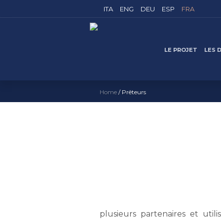
ITA
ENG
DEU
ESP
FRA
LE PROJET
LES 
Home
/
Prêteurs
plusieurs partenaires et util