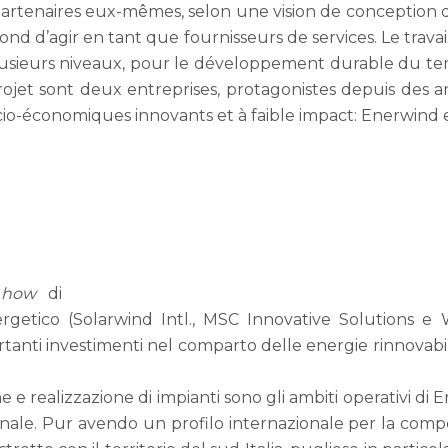
es partenaires eux-mêmes, selon une vision de conception
ond d’agir en tant que fournisseurs de services. Le trava
usieurs niveaux, pour le développement durable du terri
jet sont deux entreprises, protagonistes depuis des a
o-économiques innovants et à faible impact: Enerwind e
 how
di
getico (Solarwind Intl., MSC Innovative Solutions e Wi
anti investimenti nel comparto delle energie rinnovabili (
one e realizzazione di impianti sono gli ambiti operativi d
le. Pur avendo un profilo internazionale per la composi