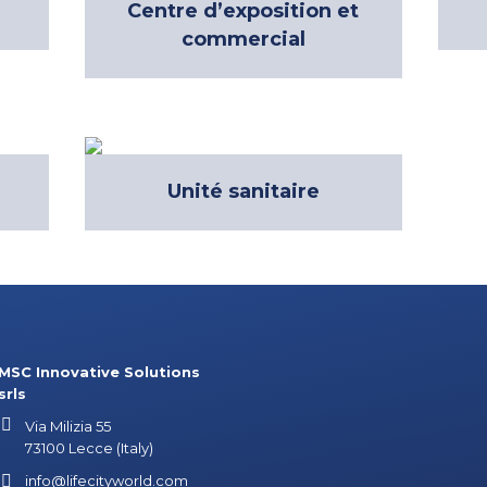
Centre d’exposition et
commercial
Unité sanitaire
MSC Innovative Solutions
srls
Via Milizia 55
73100 Lecce (Italy)
info@lifecityworld.com