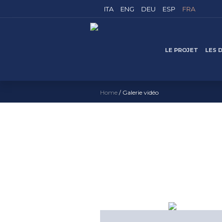
ITA
ENG
DEU
ESP
FRA
LE PROJET
LES 
Home
/
Galerie vidéo